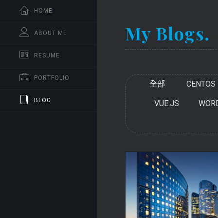
HOME
My Blogs.
ABOUT ME
RESUME
PORTFOLIO
全部
CENTOS
BLOG
VUE.JS
WOR