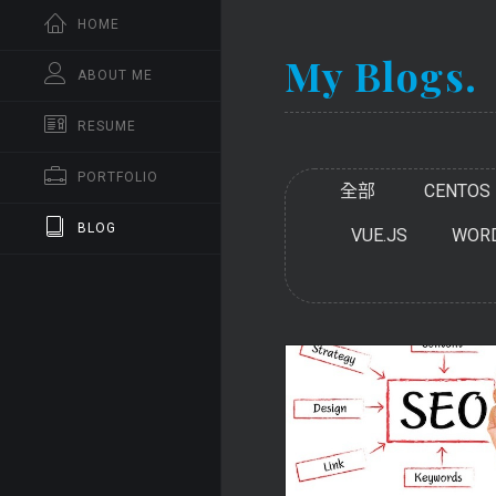
HOME
My Blogs.
ABOUT ME
RESUME
PORTFOLIO
全部
CENTOS
BLOG
VUE.JS
WOR