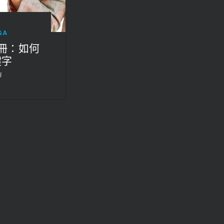
&A
手冊：如何
鍵字
8